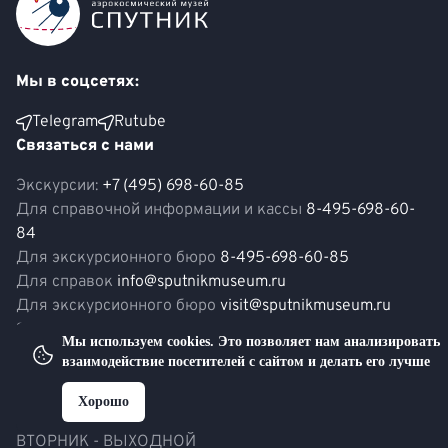
Мы в соцсетях:
Telegram
Rutube
Связаться с нами
Экскурсии:
+7 (495) 698-60-85
Для справочной информации и кассы
8-495-698-60-
84
Для экскурсионного бюро
8-495-698-60-85
Для справок
info@sputnikmuseum.ru
Для экскурсионного бюро
visit@sputnikmuseum.ru
Электронная почта:
info@sputnikmuseum.ru
Мы используем cookies. Это позволяет нам анализировать
Часы работы
взаимодействие посетителей с сайтом и делать его лучше
ПН, СР, ЧТ, ПТ - 10:00 – 18:00
Хорошо
СБ, ВС - 10:00 – 19:00
ВТОРНИК - ВЫХОДНОЙ