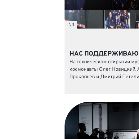
1
\
4
НАС ПОДДЕРЖИВАЮ
На техническом открытии му
космонавты Олег Новицкий, 
Прокопьев и Дмитрий Петели