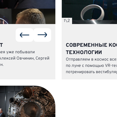
1
\
2
Т
СОВРЕМЕННЫЕ КО
ТЕХНОЛОГИИ
зея уже побывали
Алексей Овчинин, Сергей
Отправляем в космос вс
н.
по луне с помощью VR-те
потренировать вестибуля