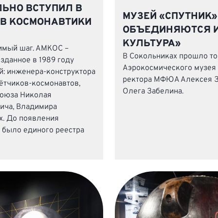
ЬНО ВСТУПИЛ В
МУЗЕЙ «СПУТНИК»
В КОСМОНАВТИКИ
ОБЪЕДИНЯЮТСЯ И
КУЛЬТУРА»
имый шаг. АМКОС –
В Сокольниках прошло т
зданное в 1989 году
Аэрокосмического музея 
: инженера-конструктора
ректора МФЮА Алексея 
ётчиков-космонавтов,
Олега Забелина.
Союза Николая
ича, Владимира
х. До появления
 было единого реестра