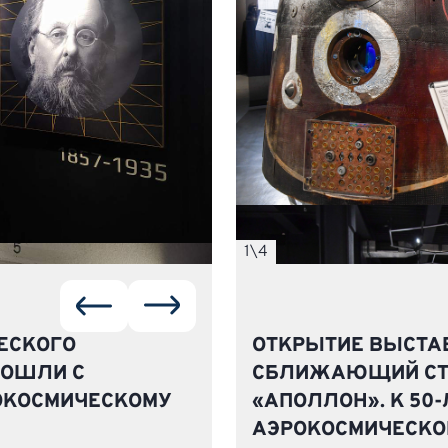
1
\
4
ЕСКОГО
ОТКРЫТИЕ ВЫСТАВ
РОШЛИ С
СБЛИЖАЮЩИЙ СТР
ОКОСМИЧЕСКОМУ
«АПОЛЛОН». К 50
АЭРОКОСМИЧЕСКО